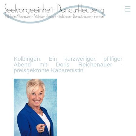
☰
Kolbingen: Ein kurzweiliger, pfiffiger
Abend mit Doris Reichenauer -
preisgekrönte Kabarettistin